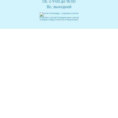
Сб.: с 9:00 до 16:00
Вс.: выходной
Создание сайтов
|
Продвижение сайтов
Лендинг пейдж
|
Контекстная реклама